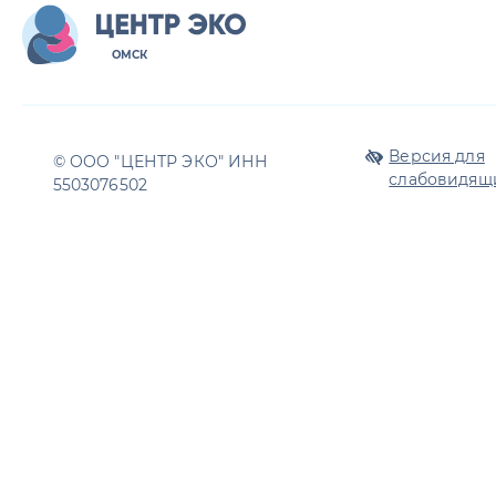
ОМСК
Версия для
© OOO "ЦЕНТР ЭКО" ИНН
слабовидящ
5503076502