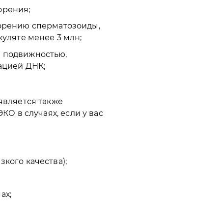
орения;
орению сперматозоиды,
уляте менее 3 млн;
 подвижностью,
ацией ДНК;
вляется также
 в случаях, если у вас
кого качества);
ах;