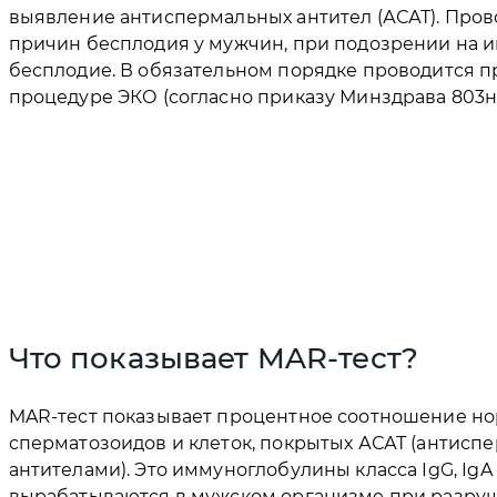
выявление антиспермальных антител (АСАТ). Пров
причин бесплодия у мужчин, при подозрении на 
бесплодие. В обязательном порядке проводится п
процедуре ЭКО (согласно приказу Минздрава 803н)
Что показывает MAR-тест?
MAR-тест показывает процентное соотношение н
сперматозоидов и клеток, покрытых АСАТ (антис
антителами). Это иммуноглобулины класса IgG, IgA 
вырабатываются в мужском организме при разру