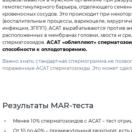
гемотестикулярного барьера, отделяющего семен
кровеносных сосудов. Это происходит при некотор
(воспалительные процессы, варикоцеле, хирургич
инфекции, ЗППП). АСАТ вырабатываются против ан
расположенных в мембранах головки, хвоста и сре
сперматозоидов.
АСАТ «облепляют» сперматозои
способности к оплодотворению.
Важно знать: стандартная спермограмма не позво
пораженные АСАТ сперматозоиды. Это может сдела
Результаты MAR-теста
Менее 10% сперматозоидов с АСАТ – тест отри
От 10 до 40% – промежуточный результат, есть