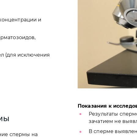
концентрации и
ерматозоидов,
л (для исключения
Показания к исследо
Результаты сперм
мы
зачатием не выяв
В сперме выявле
ание спермы на