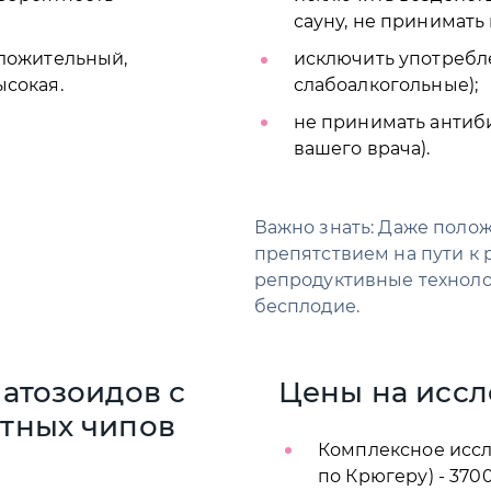
сауну, не принимать 
оложительный,
исключить употребл
сокая.
слабоалкогольные);
не принимать антиби
вашего врача).
Важно знать: Даже полож
препятствием на пути к
репродуктивные технол
бесплодие.
атозоидов с
Цены на исс
тных чипов
Комплексное исс
по Крюгеру) - 3700