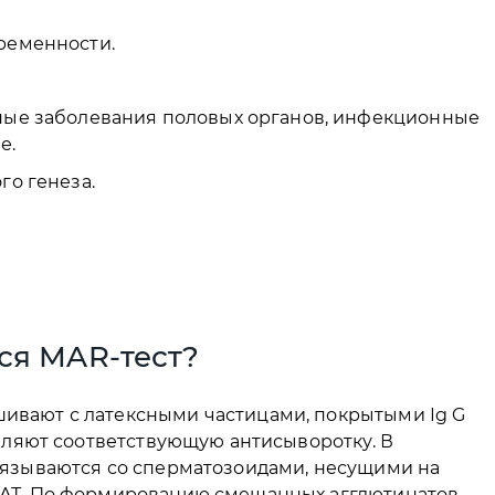
ременности.
ые заболевания половых органов, инфекционные
е.
го генеза.
ся MAR-тест?
ивают с латексными частицами, покрытыми Ig G
авляют соответствующую антисыворотку. В
вязываются со сперматозоидами, несущими на
САТ. По формированию смешанных агглютинатов