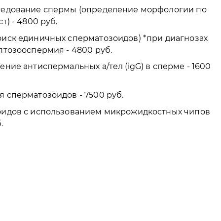
ледование спермы (определение морфологии по
т) - 4800 руб.
иск единичных сперматозоидов) *при диагнозах
птозооспермия - 4800 руб.
ние антиспермальных а/тел (igG) в сперме - 1600
 сперматозоидов - 7500 руб.
оидов с использованием микрожидкостных чипов
.