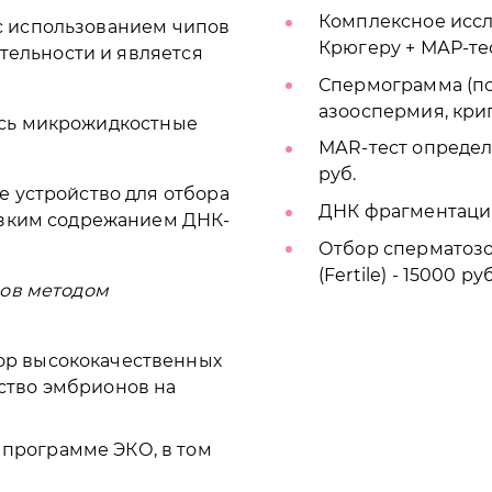
Комплексное исс
 использованием чипов
Крюгеру + МАР-тес
ательности и является
Спермограмма (по
азооспермия, кри
сь микрожидкостные
МАR-тест определе
руб.
 устройство для отбора
ДНК фрагментация
изким содрежанием ДНК-
Отбор сперматоз
(Fertile) - 15000 руб
дов методом
ор высококачественных
ество эмбрионов на
 программе ЭКО, в том