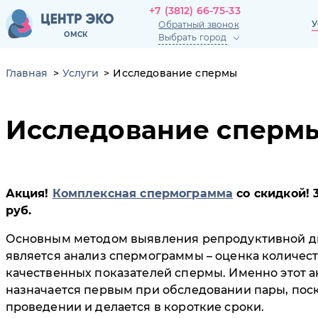
+7 (3812) 66-75-33
+7 (3812) 66-75-33
У
Обратный звонок
У
ОМСК
Выбрать город
Обратный звонок
ОМСК
Главная
Услуги
Исследование спермы
Исследование спермы
Акция!
Комплексная спермограмма
со скидкой! 
руб.
Основным методом выявления репродуктивной д
является анализ спермограммы – оценка количес
качественных показателей спермы. Именно этот а
назначается первым при обследовании пары, поск
проведении и делается в короткие сроки.