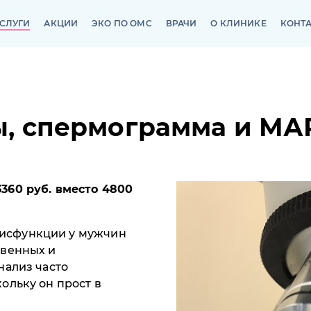
СЛУГИ
АКЦИИ
ЭКО ПО ОМС
ВРАЧИ
О КЛИНИКЕ
КОНТ
СЛУГИ
АКЦИИ
ЭКО ПО ОМС
ВРАЧИ
О КЛИНИКЕ
КОНТ
, спермограмма и МАР
3360 руб. вместо 4800
исфункции у мужчин
твенных и
нализ часто
ольку он прост в