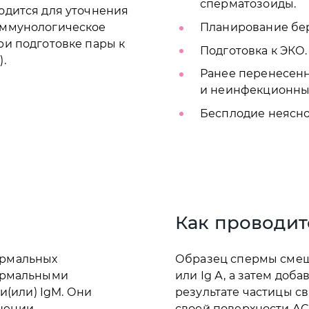
сперматозоиды.
одится для уточнения
иммунологическое
Планирование бе
ри подготовке пары к
Подготовка к ЭКО.
.
Ранее перенесенн
и неинфекционны
Бесплодие неясно
Как проводит
ормальных
Образец спермы смеш
пермальными
или Ig А, а затем доб
и(или) IgM. Они
результате частицы с
шении
своей поверхности А