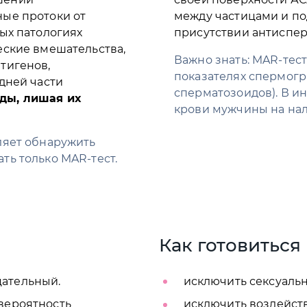
ные протоки от
между частицами и п
ых патологиях
присутствии антиспер
еские вмешательства,
Важно знать: MAR-тес
тигенов,
показателях спермог
дней части
сперматозоидов). В и
ды, лишая их
крови мужчины на нал
ляет обнаружить
ть только MAR-тест.
Как готовиться
цательный.
исключить сексуальн
 вероятность
исключить воздейств